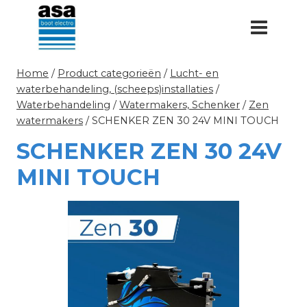
Doorgaan
naar
inhoud
Home
/
Product categorieën
/
Lucht- en
waterbehandeling, (scheeps)installaties
/
Waterbehandeling
/
Watermakers, Schenker
/
Zen
watermakers
/
SCHENKER ZEN 30 24V MINI TOUCH
SCHENKER ZEN 30 24V
MINI TOUCH