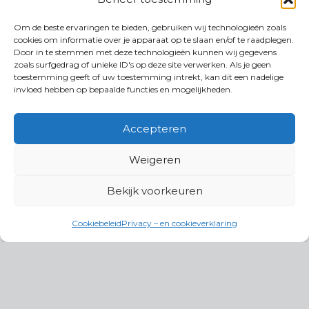
Om de beste ervaringen te bieden, gebruiken wij technologieën zoals
cookies om informatie over je apparaat op te slaan en/of te raadplegen.
Door in te stemmen met deze technologieën kunnen wij gegevens
zoals surfgedrag of unieke ID's op deze site verwerken. Als je geen
toestemming geeft of uw toestemming intrekt, kan dit een nadelige
invloed hebben op bepaalde functies en mogelijkheden.
Accepteren
Weigeren
Bekijk voorkeuren
Cookiebeleid
Privacy – en cookieverklaring
Productgroepen
Antennes, Intercom, Audio en