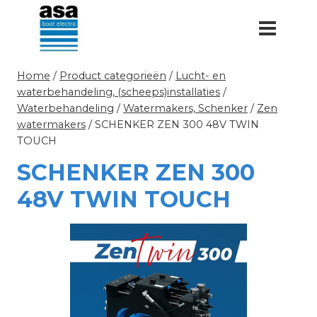
Doorgaan
naar
inhoud
Home
/
Product categorieën
/
Lucht- en
waterbehandeling, (scheeps)installaties
/
Waterbehandeling
/
Watermakers, Schenker
/
Zen
watermakers
/
SCHENKER ZEN 300 48V TWIN
TOUCH
SCHENKER ZEN 300
48V TWIN TOUCH