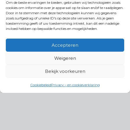
Om de beste ervaringen te bieden, gebruiken wij technologieën zoals
cookies om informatie over je apparaat op te slaan en/of te raadplegen.
Door in te stemmen met deze technologieën kunnen wij gegevens
zoals surfgedrag of unieke ID's op deze site verwerken. Als je geen
toestemming geeft of uw toestemming intrekt, kan dit een nadelige
invloed hebben op bepaalde functies en mogelijkheden.
Accepteren
Weigeren
Bekijk voorkeuren
Cookiebeleid
Privacy – en cookieverklaring
Productgroepen
Antennes, Intercom, Audio en
Alarmsystemen