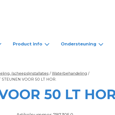
Team
Dealers
Contact
Product info
Ondersteuning
ing, (scheeps)installaties
/
Waterbehandeling
/
T STEUNEN VOOR 50 LT HOR.
VOOR 50 LT HOR
Artikelnummer: 797.305.0