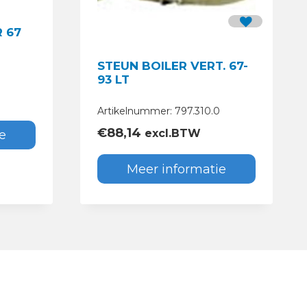
 67
STEUN BOILER VERT. 67-
93 LT
Artikelnummer: 797.310.0
€
88,14
excl.BTW
e
Meer informatie