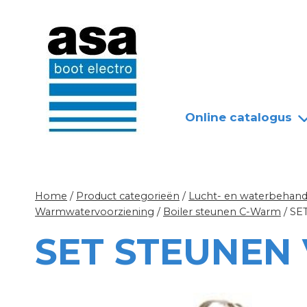
Doorgaan
Nieuws
Over ASA
naar
inhoud
Online catalogus
Home
/
Product categorieën
/
Lucht- en waterbehandel
Warmwatervoorziening
/
Boiler steunen C-Warm
/
SE
SET STEUNEN 