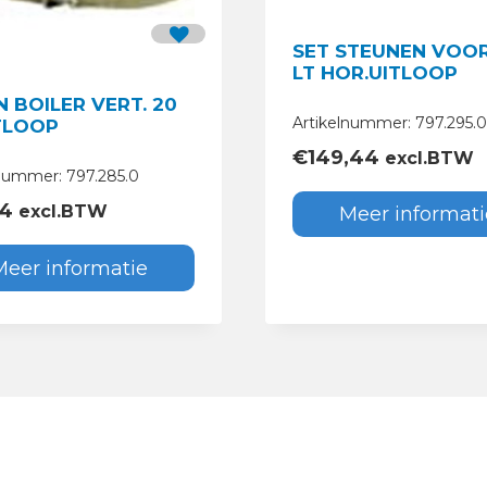
SET STEUNEN VOOR
LT HOR.UITLOOP
 BOILER VERT. 20
Artikelnummer: 797.295.0
ITLOOP
€
149,44
excl.BTW
lnummer: 797.285.0
14
excl.BTW
Meer informati
Meer informatie