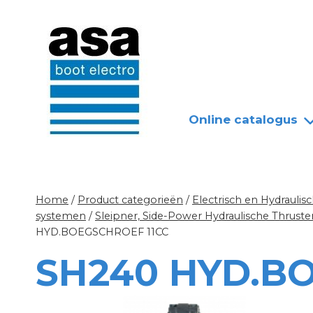
Doorgaan
Nieuws
Over ASA
naar
inhoud
Online catalogus
Home
/
Product categorieën
/
Electrisch en Hydrauli
systemen
/
Sleipner, Side-Power Hydraulische Thrust
HYD.BOEGSCHROEF 11CC
SH240 HYD.B