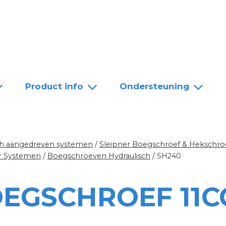
Team
Dealers
Contact
Product info
Ondersteuning
sch aangedreven systemen
/
Sleipner Boegschroef & Hekschro
er Systemen
/
Boegschroeven Hydraulisch
/
SH240
OEGSCHROEF 11C