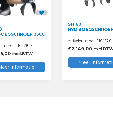
SH160
0
HYD.BOEGSCHROEF
BOEGSCHROEF 33CC
Artikelnummer: 910.117.0
nummer: 910.128.0
€
2.149,00
excl.BT
25,00
excl.BTW
Meer informati
Meer informatie