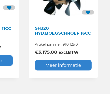
SH320
 11CC
HYD.BOEGSCHROEF 16CC
Artikelnummer: 910.125.0
W
€
3.175,00
excl.BTW
e
Meer informatie