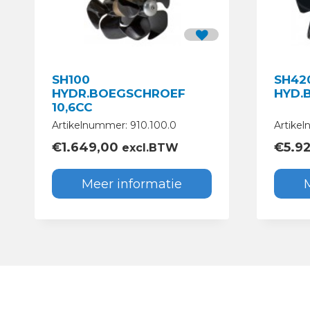
SH100
SH42
HYDR.BOEGSCHROEF
HYD.
10,6CC
Artikelnummer: 910.100.0
Artikel
€
1.649,00
€
5.9
excl.BTW
Meer informatie