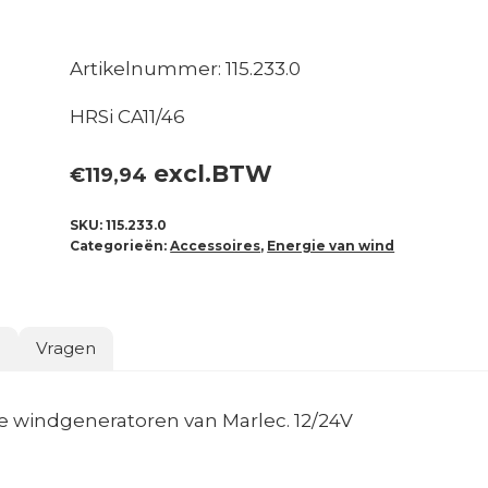
Artikelnummer: 115.233.0
HRSi CA11/46
excl.BTW
€
119,94
SKU:
115.233.0
Categorieën:
Accessoires
,
Energie van wind
o
Vragen
pe windgeneratoren van Marlec. 12/24V