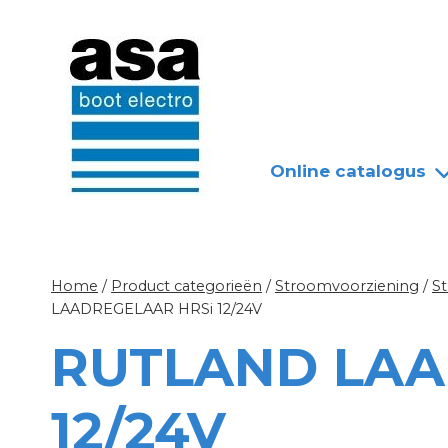
Doorgaan
Nieuws
Over ASA
naar
inhoud
Online catalogus
Home
/
Product categorieën
/
Stroomvoorziening
/
S
LAADREGELAAR HRSi 12/24V
RUTLAND LAA
12/24V