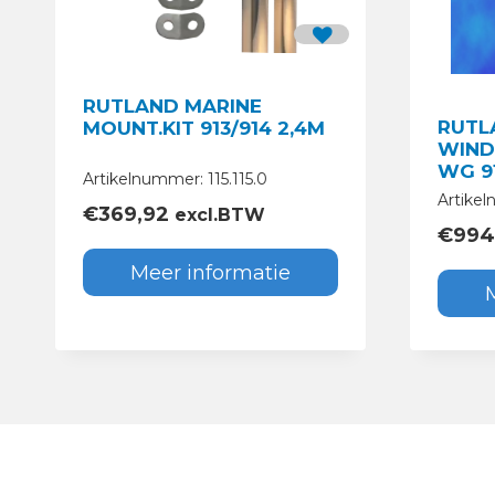
RUTLAND MARINE
RUTL
MOUNT.KIT 913/914 2,4M
WIND
WG 9
Artikelnummer: 115.115.0
Artikel
€
369,92
excl.BTW
€
994
Meer informatie