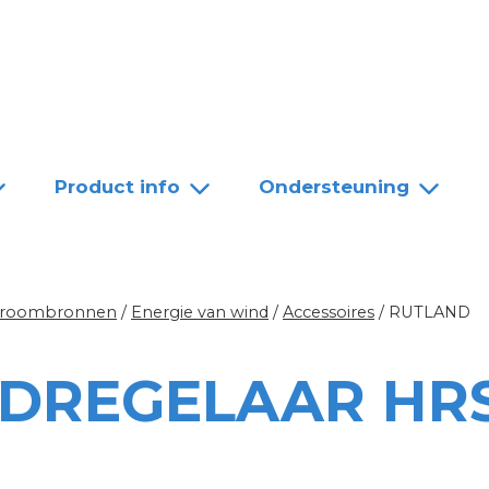
Team
Dealers
Contact
Product info
Ondersteuning
troombronnen
/
Energie van wind
/
Accessoires
/
RUTLAND
DREGELAAR HRS