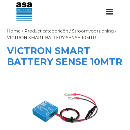
Doorgaan
naar
inhoud
Home
/
Product categorieën
/
Stroomvoorziening
/
VICTRON SMART BATTERY SENSE 10MTR
VICTRON SMART
BATTERY SENSE 10MTR