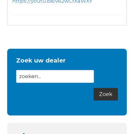
https://youtu.be/v62wCfXaWXY
Zoek uw dealer