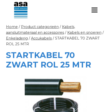
Doorgaan
naar
inhoud
Home
/
Product categorieën
/
Kabels,
aansluitmateriaal en accessoires
/
Kabels en snoeren
/
Enkeladerig
/
Accukabels
/
STARTKABEL 70 ZWART
ROL 25 MTR
STARTKABEL 70
ZWART ROL 25 MTR