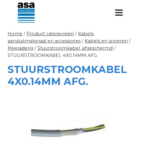
Doorgaan
naar
inhoud
Home
/
Product categorieën
/
Kabels,
aansluitmateriaal en accessoires
/
Kabels en snoeren
/
Meeraderig
/
Stuurstroomkabel, afgeschermd
/
STUURSTROOMKABEL 4X0.14MM AFG.
STUURSTROOMKABEL
4X0.14MM AFG.