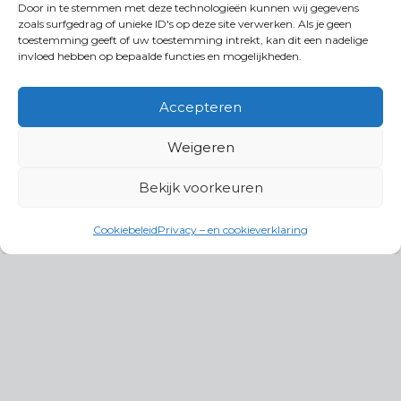
Door in te stemmen met deze technologieën kunnen wij gegevens
zoals surfgedrag of unieke ID's op deze site verwerken. Als je geen
toestemming geeft of uw toestemming intrekt, kan dit een nadelige
invloed hebben op bepaalde functies en mogelijkheden.
Accepteren
Weigeren
Bekijk voorkeuren
Cookiebeleid
Privacy – en cookieverklaring
Productgroepen
Antennes, Intercom, Audio en
Alarmsystemen
Electrisch en Hydraulisch aangedreven