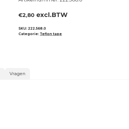
excl.BTW
€
2,80
SKU:
222.568.0
Categorie:
Teflon tape
o
Vragen