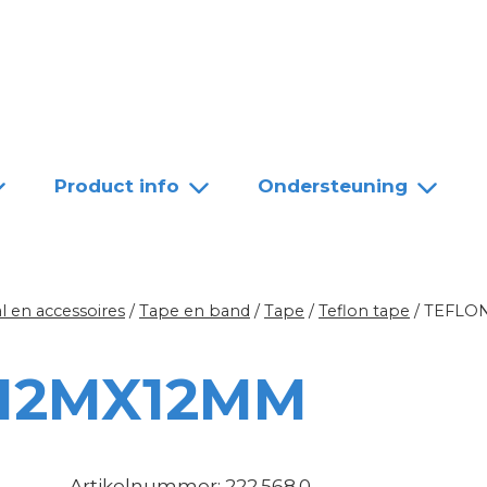
Team
Dealers
Contact
Product info
Ondersteuning
l en accessoires
/
Tape en band
/
Tape
/
Teflon tape
/
TEFLO
 12MX12MM
Artikelnummer: 222.568.0