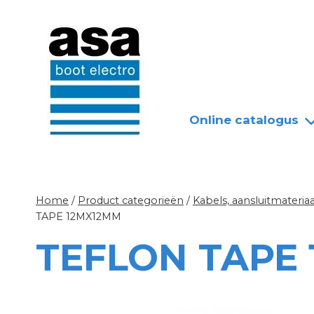
Doorgaan
Nieuws
Over ASA
naar
inhoud
Online catalogus
Home
/
Product categorieën
/
Kabels, aansluitmateriaa
TAPE 12MX12MM
TEFLON TAPE