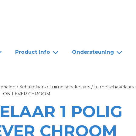
Team
Dealers
Contact
Product info
Ondersteuning
erialen
/
Schakelaars
/
Tuimelschakelaars
/
tuimelschakelaars
FF-ON LEVER CHROOM
ELAAR 1 POLIG
EVER CHROOM