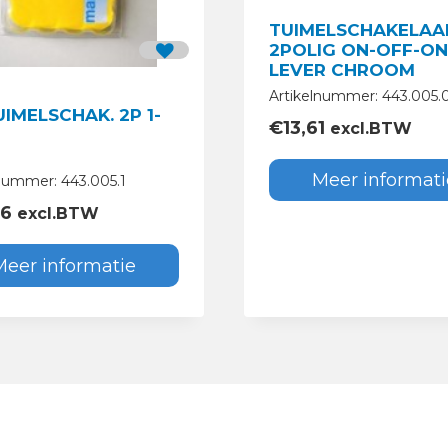
TUIMELSCHAKELAA
2POLIG ON-OFF-ON
LEVER CHROOM
Artikelnummer: 443.005.
UIMELSCHAK. 2P 1-
€
13,61
excl.BTW
Meer informati
nummer: 443.005.1
26
excl.BTW
Meer informatie