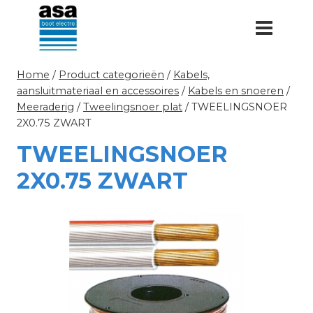
Doorgaan
naar
inhoud
Home
/
Product categorieën
/
Kabels,
aansluitmateriaal en accessoires
/
Kabels en snoeren
/
Meeraderig
/
Tweelingsnoer plat
/
TWEELINGSNOER
2X0.75 ZWART
TWEELINGSNOER
2X0.75 ZWART