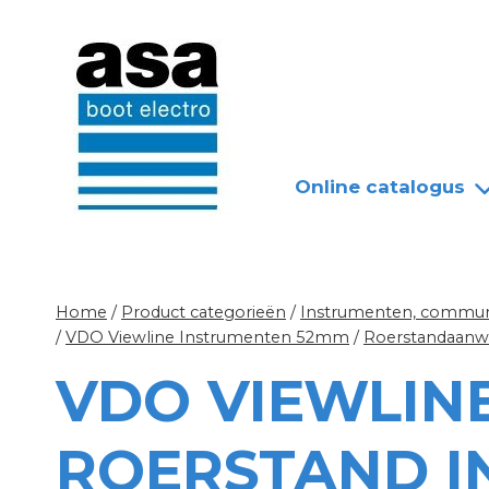
Doorgaan
Nieuws
Over ASA
naar
inhoud
Online catalogus
Home
/
Product categorieën
/
Instrumenten, communi
/
VDO Viewline Instrumenten 52mm
/
Roerstandaanwi
VDO VIEWLIN
ROERSTAND IN