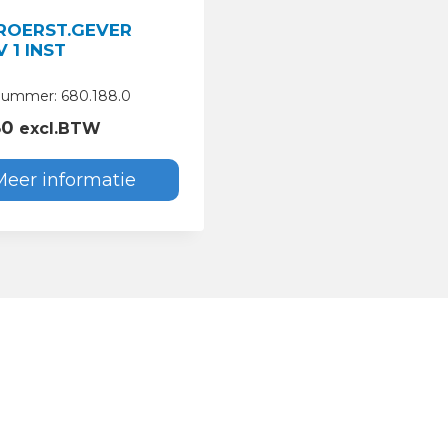
ROERST.GEVER
V 1 INST
lnummer: 680.188.0
80
excl.BTW
Meer informatie