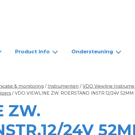
Team
Dealers
Contact
Product info
Ondersteuning
catie & monitoring
/
Instrumenten
/
VDO Viewline Instrume
jzers
/
VDO VIEWLINE ZW. ROERSTAND INSTR.12/24V 52MM
E ZW.
STR.12/24V 52