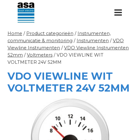
Doorgaan
naar
inhoud
Home
/
Product categorieën
/
Instrumenten,
communicatie & monitoring
/
Instrumenten
/
VDO
Viewline Instrumenten
/
VDO Viewline Instrumenten
52mm
/
Voltmeters
/
VDO VIEWLINE WIT
VOLTMETER 24V 52MM
VDO VIEWLINE WIT
VOLTMETER 24V 52MM