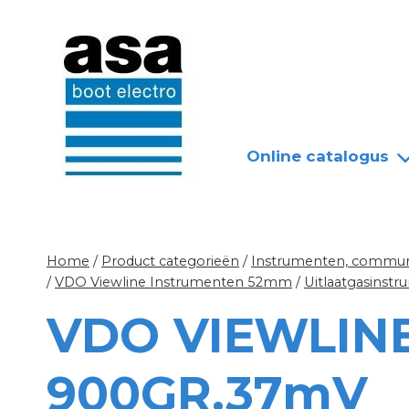
Doorgaan
Nieuws
Over ASA
naar
inhoud
Online catalogus
Home
/
Product categorieën
/
Instrumenten, communi
/
VDO Viewline Instrumenten 52mm
/
Uitlaatgasinst
VDO VIEWLIN
900GR.37mV