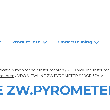
Team
Dealers
Contact
Product info
Ondersteuning
catie & monitoring
/
Instrumenten
/
VDO Viewline Instrume
rumenten
/
VDO VIEWLINE ZW.PYROMETER 900GR.37mV
E ZW.PYROMETE