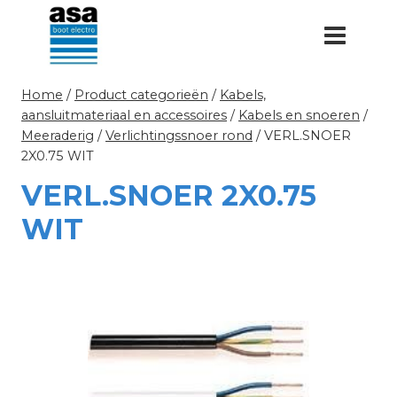
Doorgaan
naar
inhoud
Home
/
Product categorieën
/
Kabels,
aansluitmateriaal en accessoires
/
Kabels en snoeren
/
Meeraderig
/
Verlichtingssnoer rond
/
VERL.SNOER
2X0.75 WIT
VERL.SNOER 2X0.75
WIT