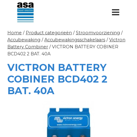
Doorgaan
naar
inhoud
Home
/
Product categorieën
/
Stroomvoorziening
/
Accubewaking
/
Accubewakingsschakelaars
/
Victron
Battery Combiner
/
VICTRON BATTERY COBINER
BCD402 2 BAT. 40A
VICTRON BATTERY
COBINER BCD402 2
BAT. 40A