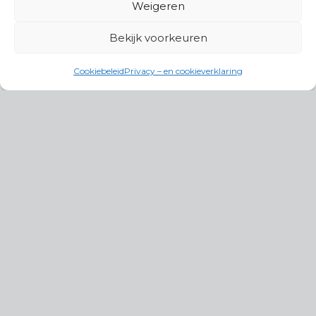
Weigeren
Bekijk voorkeuren
Cookiebeleid
Privacy – en cookieverklaring
Productgroepen
Antennes, Intercom, Audio en
Alarmsystemen
Electrisch en Hydraulisch aangedreven
systemen
Instrumenten, communicatie & monitoring
Kabels, aansluitmateriaal en accessoires
Lucht- en waterbehandeling,