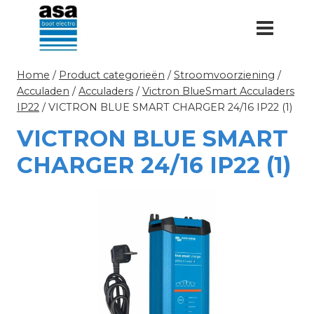
Doorgaan
naar
inhoud
Home
/
Product categorieën
/
Stroomvoorziening
/
Acculaden
/
Acculaders
/
Victron BlueSmart Acculaders
IP22
/
VICTRON BLUE SMART CHARGER 24/16 IP22 (1)
VICTRON BLUE SMART
CHARGER 24/16 IP22 (1)