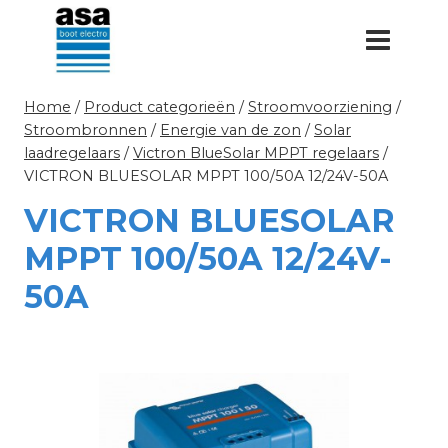
Doorgaan
naar
inhoud
Home
/
Product categorieën
/
Stroomvoorziening
/
Stroombronnen
/
Energie van de zon
/
Solar
laadregelaars
/
Victron BlueSolar MPPT regelaars
/
VICTRON BLUESOLAR MPPT 100/50A 12/24V-50A
VICTRON BLUESOLAR
MPPT 100/50A 12/24V-
50A