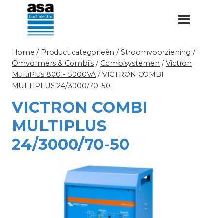
Doorgaan
naar
inhoud
Home
/
Product categorieën
/
Stroomvoorziening
/
Omvormers & Combi's
/
Combisystemen
/
Victron
MultiPlus 800 - 5000VA
/
VICTRON COMBI
MULTIPLUS 24/3000/70-50
VICTRON COMBI
MULTIPLUS
24/3000/70-50