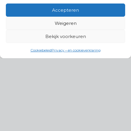
Accepteren
Weigeren
Bekijk voorkeuren
Cookiebeleid
Privacy – en cookieverklaring
Productgroepen
Antennes, Intercom, Audio en
Alarmsystemen
Electrisch en Hydraulisch aangedreven
systemen
Instrumenten, communicatie & monitoring