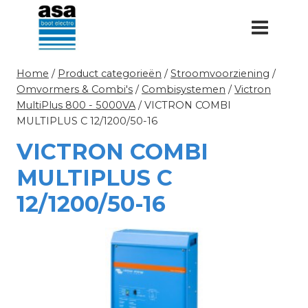
Doorgaan
naar
inhoud
Home
/
Product categorieën
/
Stroomvoorziening
/
Omvormers & Combi's
/
Combisystemen
/
Victron
MultiPlus 800 - 5000VA
/
VICTRON COMBI
MULTIPLUS C 12/1200/50-16
VICTRON COMBI
MULTIPLUS C
12/1200/50-16