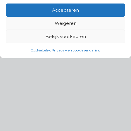
Accepteren
Weigeren
Bekijk voorkeuren
Cookiebeleid
Privacy – en cookieverklaring
Productgroepen
Antennes, Intercom, Audio en
Alarmsystemen
Electrisch en Hydraulisch aangedreven
systemen
Instrumenten, communicatie & monitoring