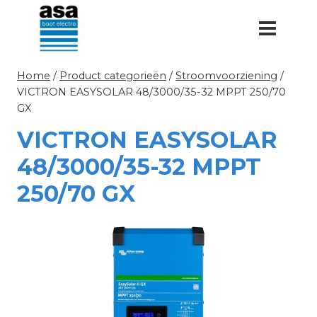
Doorgaan
naar
inhoud
Home
/
Product categorieën
/
Stroomvoorziening
/
VICTRON EASYSOLAR 48/3000/35-32 MPPT 250/70
GX
VICTRON EASYSOLAR
48/3000/35-32 MPPT
250/70 GX