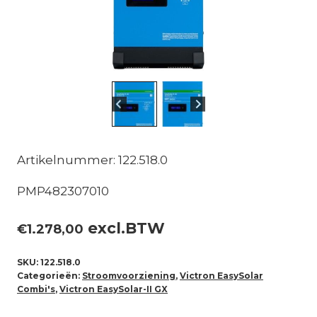
Artikelnummer: 122.518.0
PMP482307010
excl.BTW
€
1.278,00
SKU:
122.518.0
Categorieën:
Stroomvoorziening
,
Victron EasySolar
Combi's
,
Victron EasySolar-II GX