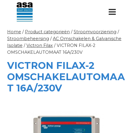
Doorgaan
naar
inhoud
Home
/
Product categorieën
/
Stroomvoorziening
/
Stroombeheersing
/
AC Omschakelen & Galvanische
Isolatie
/
Victron Filax
/
VICTRON FILAX-2
OMSCHAKELAUTOMAAT 16A/230V
VICTRON FILAX-2
OMSCHAKELAUTOMAA
T 16A/230V