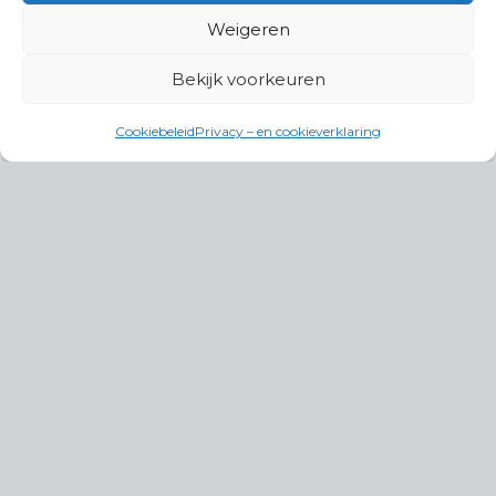
Weigeren
Bekijk voorkeuren
Cookiebeleid
Privacy – en cookieverklaring
Productgroepen
Antennes, Intercom, Audio en
Alarmsystemen
Electrisch en Hydraulisch aangedreven
systemen
Instrumenten, communicatie & monitoring
Kabels, aansluitmateriaal en accessoires
Lucht- en waterbehandeling,