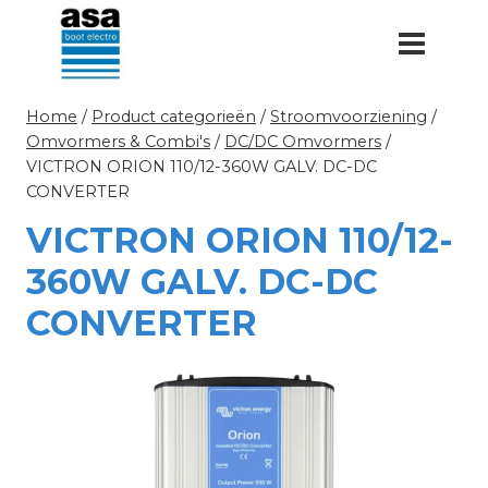
Doorgaan
naar
inhoud
Home
/
Product categorieën
/
Stroomvoorziening
/
Omvormers & Combi's
/
DC/DC Omvormers
/
VICTRON ORION 110/12-360W GALV. DC-DC
CONVERTER
VICTRON ORION 110/12-
360W GALV. DC-DC
CONVERTER