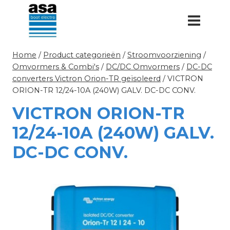
Doorgaan
naar
inhoud
Home
/
Product categorieën
/
Stroomvoorziening
/
Omvormers & Combi's
/
DC/DC Omvormers
/
DC-DC
converters Victron Orion-TR geïsoleerd
/
VICTRON
ORION-TR 12/24-10A (240W) GALV. DC-DC CONV.
VICTRON ORION-TR
12/24-10A (240W) GALV.
DC-DC CONV.