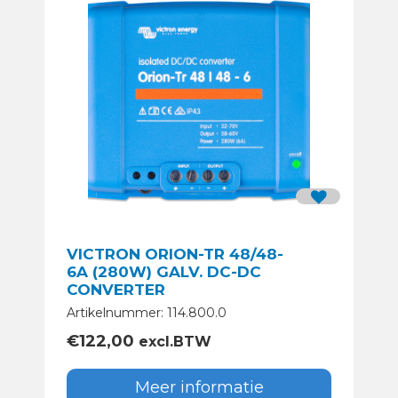
VICTRON ORION-TR 48/48-
6A (280W) GALV. DC-DC
CONVERTER
Artikelnummer: 114.800.0
€
122,00
excl.BTW
Meer informatie