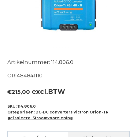
Artikelnummer: 114.806.0
ORI484841110
excl.BTW
€
215,00
SKU:
114.806.0
Categorieën:
DC-DC converters Victron Orion-TR
geïsoleerd
,
Stroomvoorziening