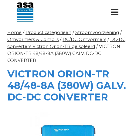
Doorgaan
naar
inhoud
Home
/
Product categorieën
/
Stroomvoorziening
/
Omvormers & Combi's
/
DC/DC Omvormers
/
DC-DC
converters Victron Orion-TR geïsoleerd
/
VICTRON
ORION-TR 48/48-8A (380W) GALV. DC-DC
CONVERTER
VICTRON ORION-TR
48/48-8A (380W) GALV.
DC-DC CONVERTER