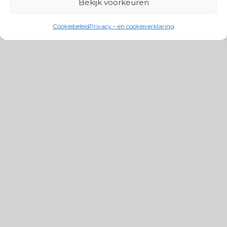
Bekijk voorkeuren
Cookiebeleid
Privacy – en cookieverklaring
Productgroepen
Antennes, Intercom, Audio en
Alarmsystemen
Electrisch en Hydraulisch aangedreven
systemen
Instrumenten, communicatie & monitoring
Kabels, aansluitmateriaal en accessoires
Lucht- en waterbehandeling,
(scheeps)installaties
Schakel- en stekkermaterialen