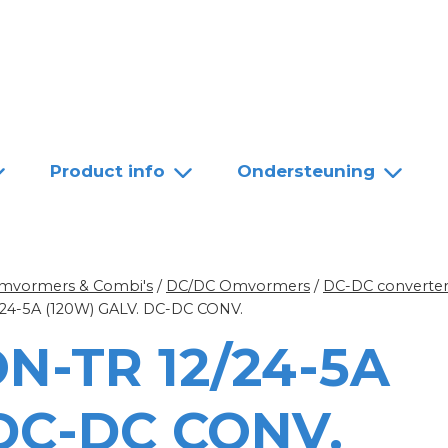
Team
Dealers
Contact
Product info
Ondersteuning
mvormers & Combi's
/
DC/DC Omvormers
/
DC-DC converter
4-5A (120W) GALV. DC-DC CONV.
N-TR 12/24-5A
 DC-DC CONV.