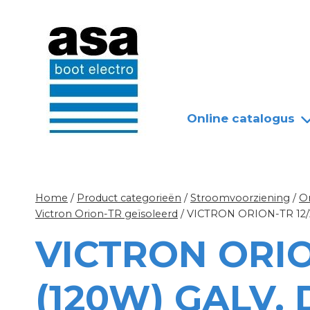
Doorgaan
Nieuws
Over ASA
naar
inhoud
Online catalogus
Home
/
Product categorieën
/
Stroomvoorziening
/
O
Victron Orion-TR geïsoleerd
/
VICTRON ORION-TR 12/2
VICTRON ORIO
(120W) GALV.