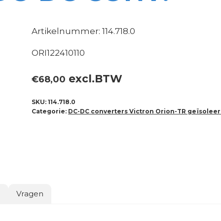
Artikelnummer: 114.718.0
ORI122410110
excl.BTW
€
68,00
SKU:
114.718.0
Categorie:
DC-DC converters Victron Orion-TR geïsolee
o
Vragen