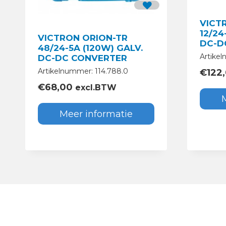
VICT
12/24
VICTRON ORION-TR
DC-D
48/24-5A (120W) GALV.
Artikel
DC-DC CONVERTER
Artikelnummer: 114.788.0
€
122
€
68,00
excl.BTW
Meer informatie