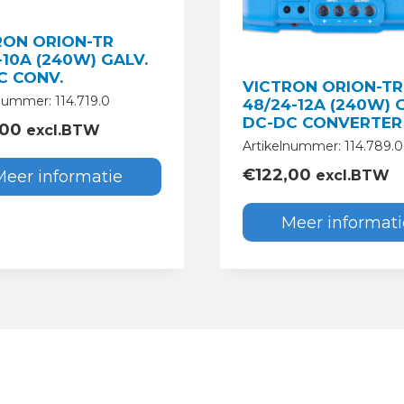
RON ORION-TR
-10A (240W) GALV.
C CONV.
VICTRON ORION-TR
nummer: 114.719.0
48/24-12A (240W) 
DC-DC CONVERTER
,00
excl.BTW
Artikelnummer: 114.789.0
€
122,00
Meer informatie
excl.BTW
Meer informati