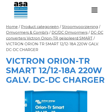
Doorgaan
naar
inhoud
Home
/
Product categorieën
/
Stroomvoorziening
/
Omvormers & Combi's
/
DC/DC Omvormers
/
DC-DC
converters Victron Orion-TR geïsoleerd SMART
/
VICTRON ORION-TR SMART 12/12-18A 220W GALV.
DC-DC CHARGER
VICTRON ORION-TR
SMART 12/12-18A 220W
GALV. DC-DC CHARGER