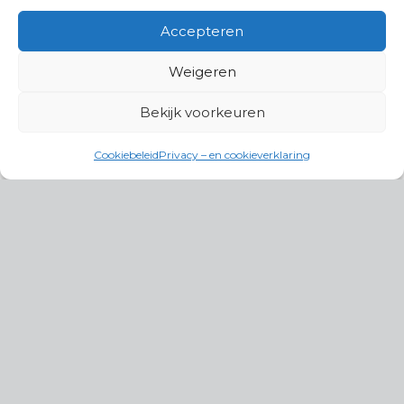
Accepteren
Weigeren
Bekijk voorkeuren
Cookiebeleid
Privacy – en cookieverklaring
Productgroepen
Antennes, Intercom, Audio en
Alarmsystemen
Electrisch en Hydraulisch aangedreven
systemen
Instrumenten, communicatie & monitoring