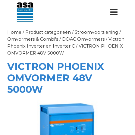
Doorgaan
naar
inhoud
Home
/
Product categorieën
/
Stroomvoorziening
/
Omvormers & Combi's
/
DC/AC Omvormers
/
Victron
Phoenix Inverter en Inverter C
/
VICTRON PHOENIX
OMVORMER 48V 5000W
VICTRON PHOENIX
OMVORMER 48V
5000W