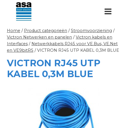
Doorgaan
naar
inhoud
Home
/
Product categorieën
/
Stroomvoorziening
/
Victron Netwerken en panelen
/
Victron kabels en
Interfaces
/
Netwerkkabels RJ45 voor VE.Bus, VE.Net
en VE9bitRS
/
VICTRON RJ45 UTP KABEL 0,3M BLUE
VICTRON RJ45 UTP
KABEL 0,3M BLUE