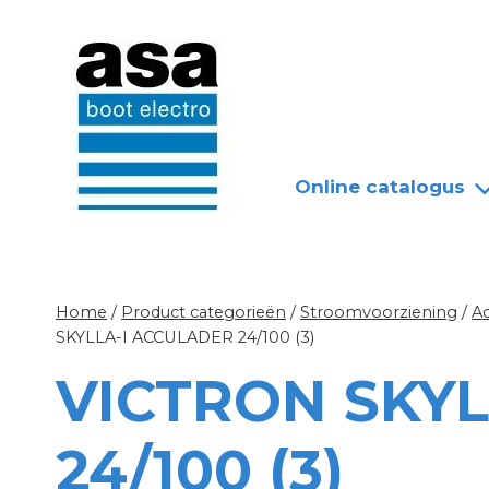
Doorgaan
Nieuws
Over ASA
naar
inhoud
Online catalogus
Home
/
Product categorieën
/
Stroomvoorziening
/
A
SKYLLA-I ACCULADER 24/100 (3)
VICTRON SKYL
24/100 (3)