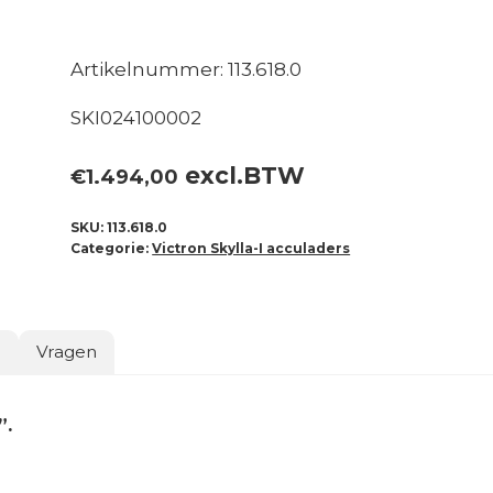
Artikelnummer: 113.618.0
SKI024100002
excl.BTW
€
1.494,00
SKU:
113.618.0
Categorie:
Victron Skylla-I acculaders
o
Vragen
”.