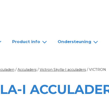
Team
Dealers
Contact
Product info
Ondersteuning
cculaden
/
Acculaders
/
Victron Skylla-I acculaders
/
VICTRON
LA-I ACCULADE