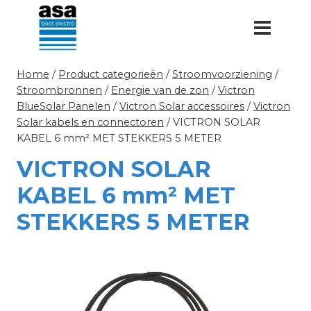
Doorgaan
naar
inhoud
Home
/
Product categorieën
/
Stroomvoorziening
/
Stroombronnen
/
Energie van de zon
/
Victron
BlueSolar Panelen
/
Victron Solar accessoires
/
Victron
Solar kabels en connectoren
/
VICTRON SOLAR
KABEL 6 mm² MET STEKKERS 5 METER
VICTRON SOLAR
KABEL 6 mm² MET
STEKKERS 5 METER