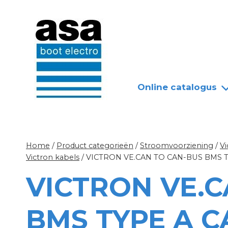
Doorgaan
Nieuws
Over ASA
naar
inhoud
Online catalogus
Home
/
Product categorieën
/
Stroomvoorziening
/
V
Victron kabels
/
VICTRON VE.CAN TO CAN-BUS BMS T
VICTRON VE.C
BMS TYPE A C