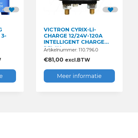
G
VICTRON CYRIX-Li-
3-
CHARGE 12/24V-120A
INTELLIGENT CHARGE
RELAY
Artikelnummer: 110.796.0
€
81,00
W
excl.BTW
e
Meer informatie