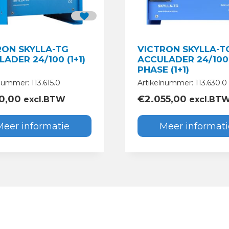
RON SKYLLA-TG
VICTRON SKYLLA-T
ADER 24/100 (1+1)
ACCULADER 24/100 
PHASE (1+1)
nummer: 113.615.0
Artikelnummer: 113.630.0
30,00
€
2.055,00
excl.BTW
excl.BT
Meer informatie
Meer informati