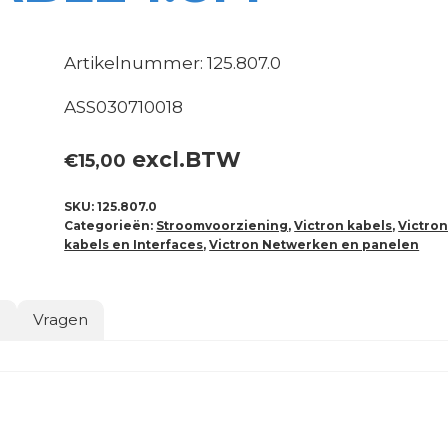
Artikelnummer: 125.807.0
ASS030710018
excl.BTW
€
15,00
SKU:
125.807.0
Categorieën:
Stroomvoorziening
,
Victron kabels
,
Victro
kabels en Interfaces
,
Victron Netwerken en panelen
o
Vragen