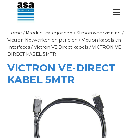
Doorgaan
naar
inhoud
Home
/
Product categorieën
/
Stroomvoorziening
/
Victron Netwerken en panelen
/
Victron kabels en
Interfaces
/
Victron VE.Direct kabels
/
VICTRON VE-
DIRECT KABEL 5MTR
VICTRON VE-DIRECT
KABEL 5MTR