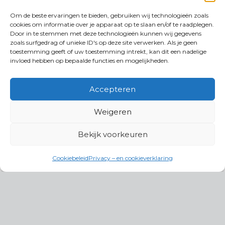
Om de beste ervaringen te bieden, gebruiken wij technologieën zoals
cookies om informatie over je apparaat op te slaan en/of te raadplegen.
Door in te stemmen met deze technologieën kunnen wij gegevens
zoals surfgedrag of unieke ID's op deze site verwerken. Als je geen
toestemming geeft of uw toestemming intrekt, kan dit een nadelige
invloed hebben op bepaalde functies en mogelijkheden.
Accepteren
Weigeren
Bekijk voorkeuren
Cookiebeleid
Privacy – en cookieverklaring
Productgroepen
Antennes, Intercom, Audio en