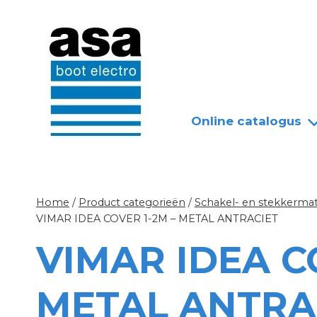
Doorgaan
Nieuws
Over ASA
naar
inhoud
Online catalogus
Home
/
Product categorieën
/
Schakel- en stekkermat
VIMAR IDEA COVER 1-2M – METAL ANTRACIET
VIMAR IDEA C
METAL ANTRA