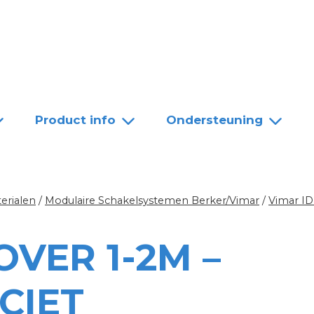
Team
Dealers
Contact
Product info
Ondersteuning
erialen
/
Modulaire Schakelsystemen Berker/Vimar
/
Vimar I
OVER 1-2M –
CIET