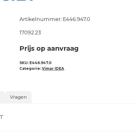
Artikelnummer: E446.947.0
17092.23
Prijs op aanvraag
SKU:
E446.947.0
Categorie:
Vimar IDEA
o
Vragen
ET