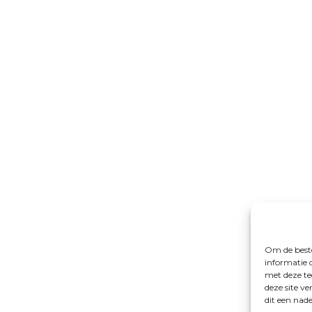
Om de beste
informatie 
met deze te
deze site v
dit een nad