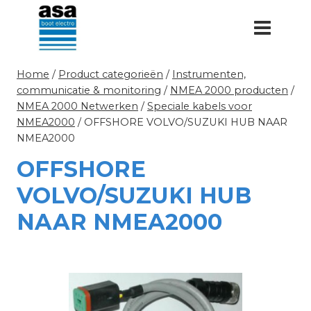
Doorgaan
naar
inhoud
Home
/
Product categorieën
/
Instrumenten,
communicatie & monitoring
/
NMEA 2000 producten
/
NMEA 2000 Netwerken
/
Speciale kabels voor
NMEA2000
/
OFFSHORE VOLVO/SUZUKI HUB NAAR
NMEA2000
OFFSHORE
VOLVO/SUZUKI HUB
NAAR NMEA2000