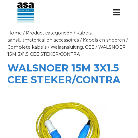
Doorgaan
naar
inhoud
Home
/
Product categorieën
/
Kabels,
aansluitmateriaal en accessoires
/
Kabels en snoeren
/
Complete kabels
/
Walaansluiting, CEE
/
WALSNOER
15M 3X1.5 CEE STEKER/CONTRA
WALSNOER 15M 3X1.5
CEE STEKER/CONTRA