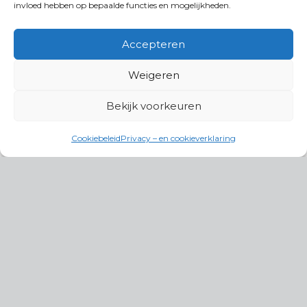
invloed hebben op bepaalde functies en mogelijkheden.
Accepteren
Weigeren
Bekijk voorkeuren
Cookiebeleid
Privacy – en cookieverklaring
Productgroepen
Antennes, Intercom, Audio en
Alarmsystemen
Electrisch en Hydraulisch aangedreven
systemen