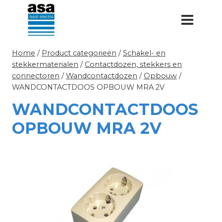
Doorgaan
naar
inhoud
Home
/
Product categorieën
/
Schakel- en
stekkermaterialen
/
Contactdozen, stekkers en
connectoren
/
Wandcontactdozen
/
Opbouw
/
WANDCONTACTDOOS OPBOUW MRA 2V
WANDCONTACTDOOS
OPBOUW MRA 2V