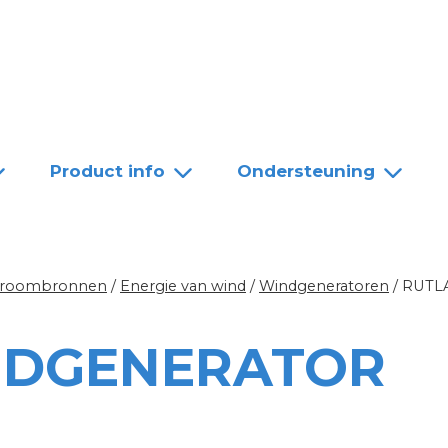
Team
Dealers
Contact
Product info
Ondersteuning
troombronnen
/
Energie van wind
/
Windgeneratoren
/
RUTL
NDGENERATOR