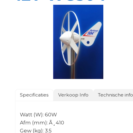
Specificaties
Verkoop Info
Technische inf
Watt (W): 60W
Afm (mm): Ã¸410
Gew (kg): 3.5