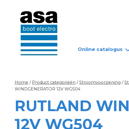
Doorgaan
Nieuws
Over ASA
naar
inhoud
Online catalogus
Home
/
Product categorieën
/
Stroomvoorziening
/
S
WINDGENERATOR 12V WG504
RUTLAND WI
12V WG504