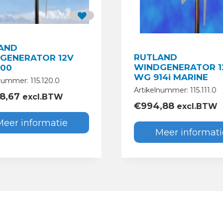
AND
RUTLAND
GENERATOR 12V
WINDGENERATOR 1
00
WG 914i MARINE
nummer: 115.120.0
Artikelnummer: 115.111.0
78,67
excl.BTW
€
994,88
excl.BTW
Meer informatie
Meer informati