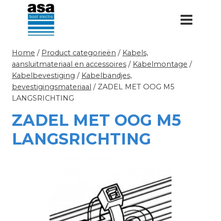
Doorgaan
naar
inhoud
Home
/
Product categorieën
/
Kabels,
aansluitmateriaal en accessoires
/
Kabelmontage
/
Kabelbevestiging
/
Kabelbandjes,
bevestigingsmateriaal
/
ZADEL MET OOG M5
LANGSRICHTING
ZADEL MET OOG M5
LANGSRICHTING