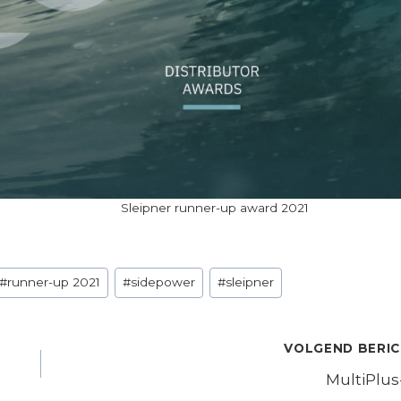
Sleipner runner-up award 2021
#
runner-up 2021
#
sidepower
#
sleipner
VOLGEND BERI
MultiPlus-