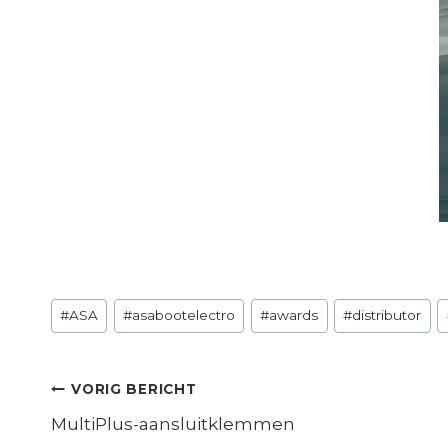
Bericht
#
ASA
#
asabootelectro
#
awards
#
distributor
tags:
Bericht
VORIG BERICHT
MultiPlus-aansluitklemmen
navigatie