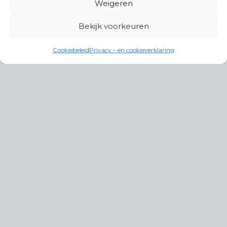
Weigeren
Bekijk voorkeuren
Cookiebeleid
Privacy – en cookieverklaring
Productgroepen
Antennes, Intercom, Audio en
Alarmsystemen
Electrisch en Hydraulisch aangedreven
systemen
Instrumenten, communicatie & monitoring
Kabels, aansluitmateriaal en accessoires
Lucht- en waterbehandeling,