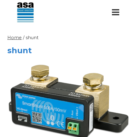
Doorgaan
naar
inhoud
Home
/
shunt
shunt