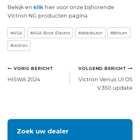
Bekijk en
klik
hier voor onze bijhorende
Victron NG producten pagina.
Bericht
#
ASA
#
ASA Boot Electro
#
distributor
#
lithium
tags:
#
victron
Bericht
VORIG BERICHT
VOLGEND BERICHT
navigatie
HISWA 2024
Victron Venus UI OS
V.350 update
Zoek uw dealer