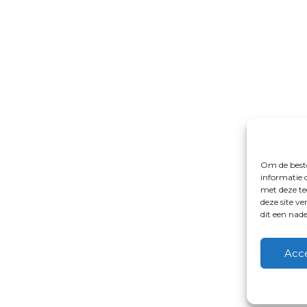
Om de beste
informatie 
met deze te
deze site v
dit een nad
Acc