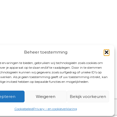
Beheer toestemming
 ervaringen te bieden, gebruiken wij technologieën zoals cookies om
over je apparaat op te slaan en/of te raadplegen. Door in te stemmen
chnologieën kunnen wij gegevens zoals surfgedrag of unieke ID's op
erwerken. Als je geen toestemming geeft of uw toestemming intrekt, kan
elige invloed hebben op bepaalde functies en mogelijkheden.
epteren
Weigeren
Bekijk voorkeuren
Cookiebeleid
Privacy – en cookieverklaring