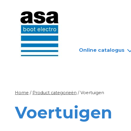
Doorgaan
Nieuws
Over ASA
naar
inhoud
Online catalogus
Home
/
Product categorieën
/
Voertuigen
Voertuigen