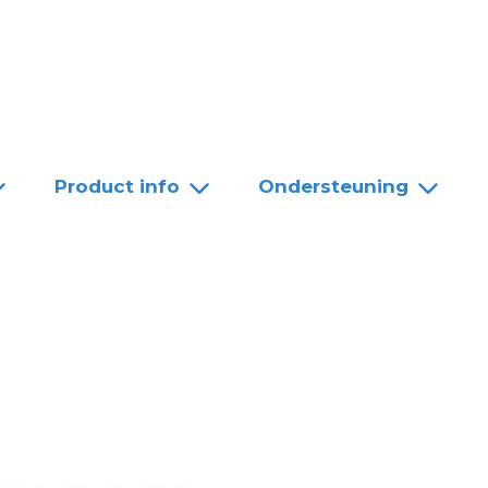
Team
Dealers
Contact
Product info
Ondersteuning