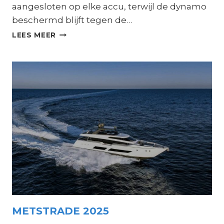
aangesloten op elke accu, terwijl de dynamo
beschermd blijft tegen de…
NIEUW:
LEES MEER
VICTRON
ORION
XS
12/12
70A
DC-
DC
ACCULADER
METSTRADE 2025