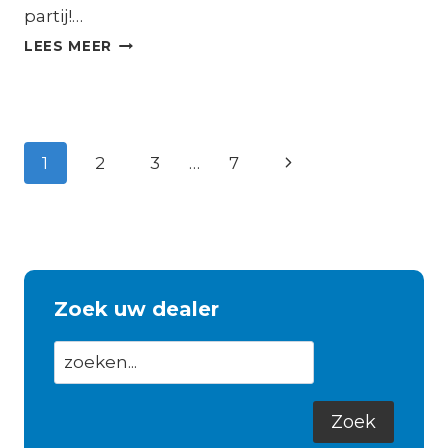
partij!…
EUROPORT
LEES MEER
2025
Paginanavigatie
Volgende
1
2
3
…
7
pagina
Zoek uw dealer