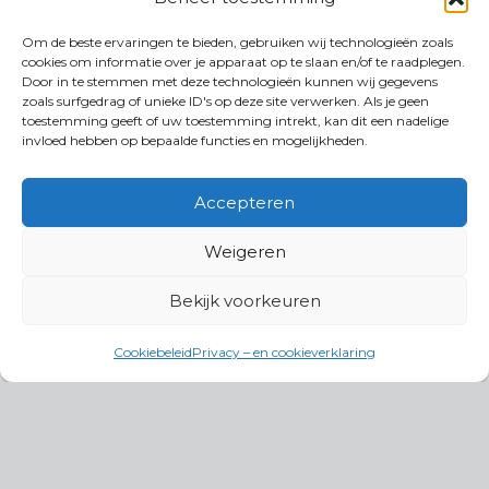
Om de beste ervaringen te bieden, gebruiken wij technologieën zoals
cookies om informatie over je apparaat op te slaan en/of te raadplegen.
Door in te stemmen met deze technologieën kunnen wij gegevens
zoals surfgedrag of unieke ID's op deze site verwerken. Als je geen
toestemming geeft of uw toestemming intrekt, kan dit een nadelige
invloed hebben op bepaalde functies en mogelijkheden.
Accepteren
Weigeren
Bekijk voorkeuren
Cookiebeleid
Privacy – en cookieverklaring
Productgroepen
Antennes, Intercom, Audio en