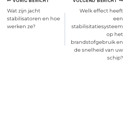
Bericht
VORIG BERICHT
VOLGEND BERICHT
navigatie
Wat zijn jacht
Welk effect heeft
stabilisatoren en hoe
een
werken ze?
stabilisitatiesysteem
op het
brandstofgebruik en
de snelheid van uw
schip?