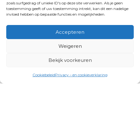
zoals surfgedrag of unieke ID's op deze site verwerken. Als je geen
toestemming geeft of uw toestemming intrekt, kan dit een nadelige
invloed hebben op bepaalde functies en mogelijkheden.
Accepteren
Weigeren
Bekijk voorkeuren
Cookiebeleid
Privacy – en cookieverklaring
Productgroepen
Antennes, Intercom, Audio en
Alarmsystemen
Electrisch en Hydraulisch aangedreven