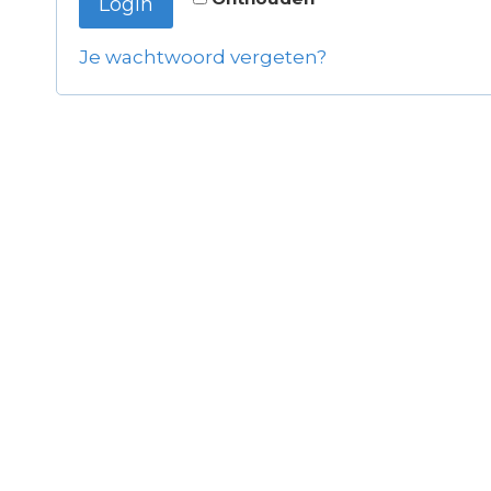
Login
e
t
i
Je wachtwoord vergeten?
s
t