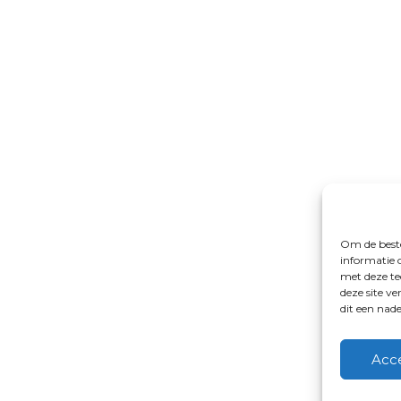
Om de beste
informatie 
met deze te
deze site v
dit een nad
Acc