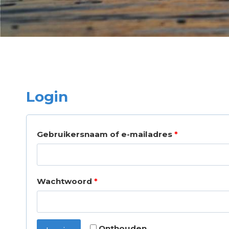
Login
V
Gebruikersnaam of e-mailadres
*
e
r
V
Wachtwoord
*
e
e
i
r
s
Onthouden