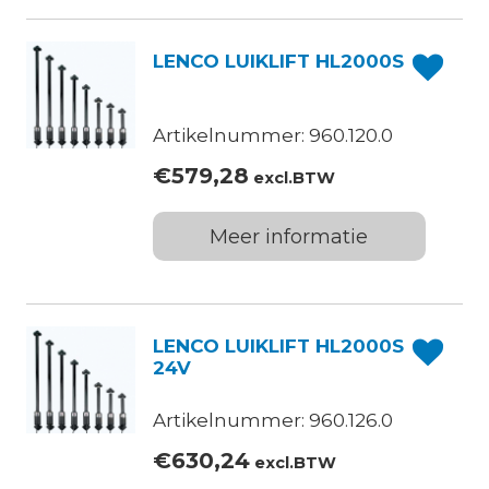
LENCO LUIKLIFT HL2000S
Artikelnummer: 960.120.0
€
579,28
excl.BTW
Meer informatie
LENCO LUIKLIFT HL2000S
24V
Artikelnummer: 960.126.0
€
630,24
excl.BTW