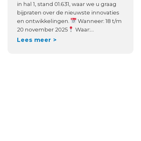
i
in hal 1, stand 01.631, waar we u graag
d
c
bijpraten over de nieuwste innovaties
i
t
en ontwikkelingen.
Wanneer: 18 t/m
s
r
20 november 2025
Waar:…
t
o
M
Lees meer >
r
n
E
i
O
T
b
r
S
u
i
T
t
o
R
i
n
A
e
X
D
p
S
E
a
1
2
r
2
0
t
/
2
n