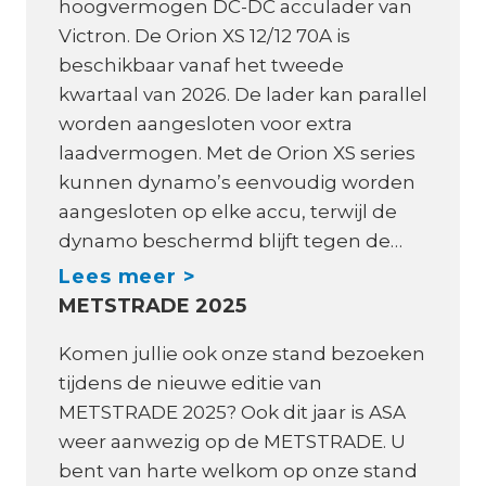
hoogvermogen DC-DC acculader van
m
o
Victron. De Orion XS 12/12 70A is
a
t
beschikbaar vanaf het tweede
k
E
kwartaal van 2026. De lader kan parallel
e
l
worden aangesloten voor extra
r
e
laadvermogen. Met de Orion XS series
s
c
kunnen dynamo’s eenvoudig worden
?
t
aangesloten op elke accu, terwijl de
r
dynamo beschermd blijft tegen de…
o
N
Lees meer >
,
METSTRADE 2025
i
n
e
Komen jullie ook onze stand bezoeken
i
u
tijdens de nieuwe editie van
e
w
METSTRADE 2025? Ook dit jaar is ASA
u
:
weer aanwezig op de METSTRADE. U
w
V
bent van harte welkom op onze stand
e