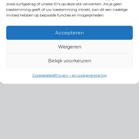
zoals surfgedrag of unieke ID's op deze site verwerken. Als je geen
toestemming geeft of uw toestemming intrekt, kan dit een nadelige
invloed hebben op bepaalde functies en mogelijkheden.
Accepteren
Weigeren
Bekijk voorkeuren
Cookiebeleid
Privacy – en cookieverklaring
Productgroepen
Antennes, Intercom, Audio en
Alarmsystemen
Electrisch en Hydraulisch aangedreven