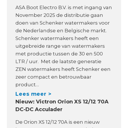
i
ASA Boot Electro B.V. is met ingang van
j
November 2025 de distributie gaan
n
doen van Schenker watermakers voor
S
de Nederlandse en Belgische markt.
c
Schenker watermakers heeft een
h
uitgebreide range van watermakers
e
met productie tussen de 30 en 500
n
LTR / uur. Met de laatste generatie
k
ZEN watermakers heeft Schenker een
e
zeer compact en betrouwbaar
r
product…
W
A
Lees meer >
a
Nieuw: Victron Orion XS 12/12 70A
S
t
DC-DC Acculader
A
e
B
De Orion XS 12/12 70A is een nieuw
r
o