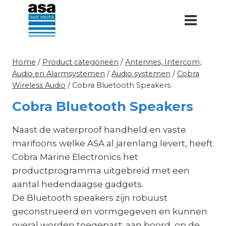
Doorgaan
naar
inhoud
Home
/
Product categorieën
/
Antennes, Intercom,
Audio en Alarmsystemen
/
Audio systemen
/
Cobra
Wireless Audio
/
Cobra Bluetooth Speakers
Cobra Bluetooth Speakers
Naast de waterproof handheld en vaste
marifoons welke ASA al jarenlang levert, heeft
Cobra Marine Electronics het
productprogramma uitgebreid met een
aantal hedendaagse gadgets.
De Bluetooth speakers zijn robuust
geconstrueerd en vormgegeven en kunnen
overal worden toegepast: aan boord, op de