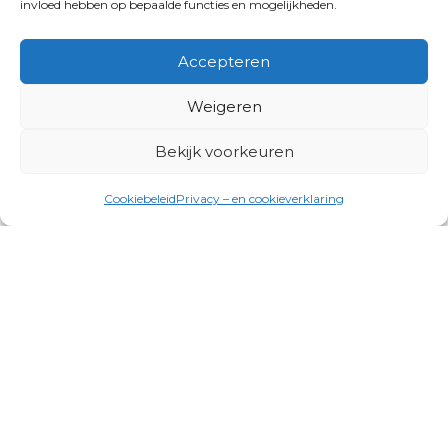
invloed hebben op bepaalde functies en mogelijkheden.
Accepteren
Weigeren
Bekijk voorkeuren
Cookiebeleid
Privacy – en cookieverklaring
Productgroepen
Antennes, Intercom, Audio en
Alarmsystemen
Electrisch en Hydraulisch aangedreven
systemen